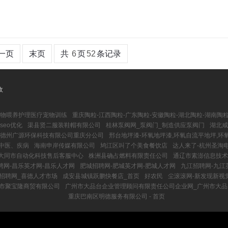
一页
末页
共
6
页
52
条记录
收
宠物喂养护理医疗宠物训练
重庆陶粒-江西陶粒-广东陶粒-安徽陶粒-湖北陶粒-湖南陶粒
eo优化
渠县贤二服装鞋帽有限公司
桂林泵阀网_泵阀门_制造供应泵阀门
湖北咸
德州广源环保科技有限公司重庆分公司
邢台地坪漆-环氧地坪漆,环氧自流平地坪,环
、中医、疾病
海南申岸传媒有限公司
鸠江区叫了个美食餐饮店
达人来了-杭州圣淘
大同市自动化科技售后客服中心
株洲县确占燃料有限责任公司
通辽市素澎信息技术
聘网-昌乐英才网-昌乐人才网
肥城招聘网-肥城英才网-肥城人才网
九江招聘网-九江
招聘网_喜德人才市场
成安县城镇跃鹏快餐店_首页
好农民
尘滚滚网-新发现新视
市聚宝隆商贸有限公司
广州市大品台企业管理顾问有限责任公司企业网_广州市大
重庆巴南区明德服务有限公司 - 首页