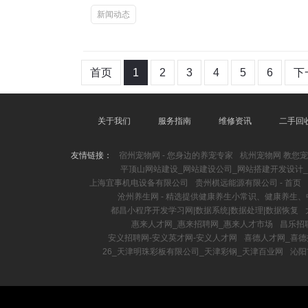
新闻动态
首页
1
2
3
4
5
6
下
关于我们
服务指南
维修资讯
二手回
友情链接：
宿州宠物网 - 您身边的养宠专家
杭州宠物网 教您
平顶山网站建设_网站建设公司_网站搭建开发设计_s
上海宜事机电设备有限公司
贵州棋远能源有限公司 - 首页
沧州养生网 - 精选提供健康养生小常识、健康养生
都昌小程序开发学习网|数据系统|数据处理|数据恢复
惠来人才网_惠来招聘网_惠来人才市场
昌乐招
安义招聘网-安义英才网-安义人才网
喜德人才网_喜德
26_天津明珠彩板有限公司_天津彩钢_天津百业网
沁阳