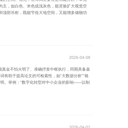
为主，如白色、米色或浅灰色，能灵验扩大视觉空
和顶部吊柜，既能节俭大地空间，又能增多储物功
2026-04-08
应精真金不怕火明了、准确抒发中枢执行，同期具备蛊
词有助于提高论文的可检索性，如“大数据分析”“格
阐明。举例：“数字化转型对中小企业的影响——以制
2026-04-02