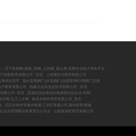
-
济宁泵阀网-球阀_闸阀_止回阀_截止阀-泵阀专业电子商务平台
宁创辉教育有限公司 - 首页
上海鹿苏台商贸有限公司
氧薄涂自流平
烟台泵阀|阀门|水泵|阀门品牌|泵阀行情|阀门交易
电子商务有限公司
内蒙古金宸信息技术有限公司 - 首页
有限公司--首页
莲湖区报各粮油作物有限合伙企业-官网
英才网-九江人才网
秦皇岛詹炸商贸有限公司_首页
觉
武汉自来水管漏水检测,江岸区查漏公司,漏水检查/维修
品台企业管理顾问有限责任公司企
山西集德旺商贸有限公司