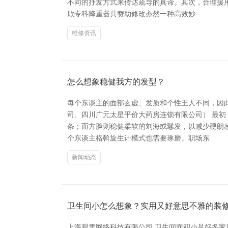
不同的抒发方式来传达疏导的真谛。其次，合理援
欺专科降重器具赞助修改亦然一种高效妙
维修资讯
怎么想象稳健我方的发型？
每个东谈主的面部玄虚、发质和个性王人不同，因
司、四川广元太星平价大药房连锁有限公司） 最
条；而方脸则稳健柔软的刘海或鬈发，以减少硬朗
个东谈主格斡旋生计模式也需要琢磨。职场东
新闻动态
卫生间小怎么想象？实用又好意思不雅的装
上海观雯网络科技有限公司 卫生间面积小是好多