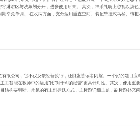
帘将淋浴区与洗漱划分开，进步使用后果。 其次，神采礼聘上忽视以淡色
同期幸免单调。 在收纳方面，充分运用垂直空间。装配壁挂式马桶、镜柜
商贸有限公司，它不仅反馈经营执行，还能蛊惑读者闪耀。一个好的题目
主工智能在教师中的运用”比“对于AI的经营”更具针对性。其次，使用重要
题目结构要明晰。常见的有主副标题方式，主标题详细主题，副标题补充