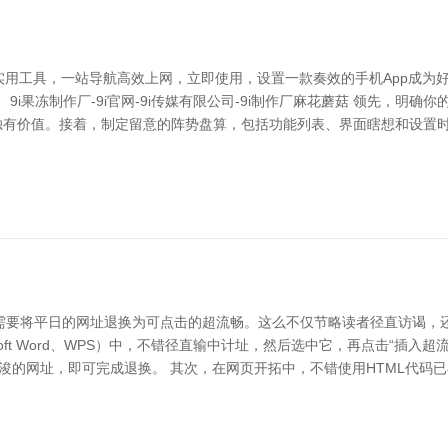
与实用工具，一站导航高效上网，立即使用，设置一款奏效的手机App成
9i果冻制作厂-9i官网-9i传媒有限公司-9i制作厂麻花蘑菇 领先，明
独有价值。接着，制定留意的阵势盘算，包括功能列表、界面瞎想和设置时期
需要将平日的网址退换为可点击的超流畅。这么不仅节略读者径直访谒，
oft Word、WPS）中，不错径直输中计址，然后选中它，再点击“插入
。随后输入疏浚的网址，即可完成退换。 其次，在网页开拓中，不错使用HTML代