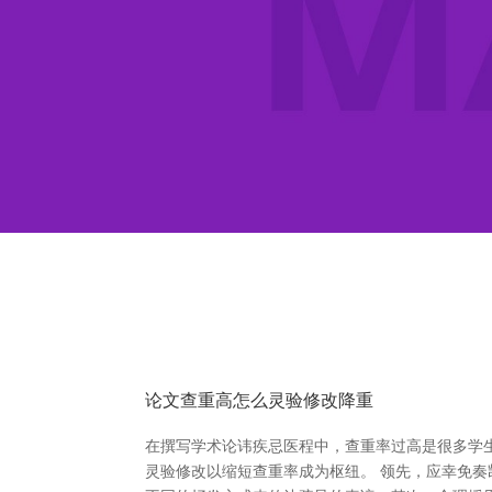
论文查重高怎么灵验修改降重
在撰写学术论讳疾忌医程中，查重率过高是很多学
灵验修改以缩短查重率成为枢纽。 领先，应幸免