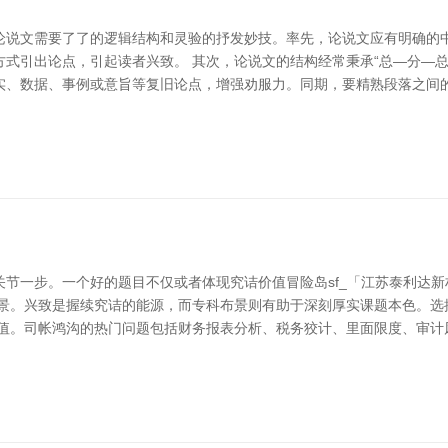
论说文需要了了的逻辑结构和灵验的抒发妙技。率先，论说文应有明确的
式引出论点，引起读者兴致。 其次，论说文的结构经常秉承“总—分—
实、数据、事例或意旨等复旧论点，增强劝服力。同期，要精熟段落之间的
节一步。一个好的题目不仅或者体现究诘价值冒险岛sf_「江苏泰利达
布景。兴致是握续究诘的能源，而专科布景则有助于深刻厚实课题本色。选
价值。司帐鸿沟的热门问题包括财务报表分析、税务狡计、里面限度、审计