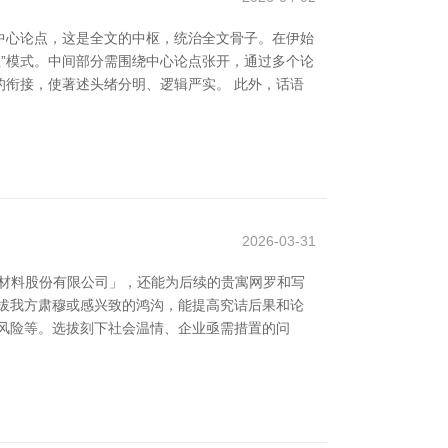
中心论点，这是全文的中枢，统治全文骨子。在伊始
总”模式。中间部分需围绕中心论点张开，通过多个论
衔接，使著述头绪分明、逻辑严实。 此外，话语
2026-03-31
新材料股份有限公司」，还能为后续的贵寓网罗和写
拔我方肃穆或感兴致的鸿沟，能提高究诘后果和论
风险等。选拔刻下社会温情、企业亟需措置的问