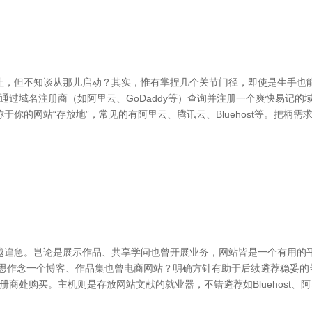
社，但不知谈从那儿启动？其实，惟有掌捏几个关节门径，即使是生手也能
。你不错通过域名注册商（如阿里云、GoDaddy等）查询并注册一个爽快易记
你的网站“存放地”，常见的有阿里云、腾讯云、Bluehost等。把柄
越遑急。岂论是展示作品、共享学问也曾开展业务，网站皆是一个有用的
是思作念一个博客、作品集也曾电商网站？明确方针有助于后续遴荐稳妥的
在域名注册商处购买。主机则是存放网站文献的就业器，不错遴荐如Bluehos