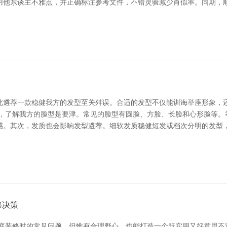
用他东谈主不雅点，并正确标注参考文件，不错灵验减少肖似率。同期，顺
此遴荐一款稳健我方的发型至关舛误。合适的发型不仅能训诲举座形象，还
初，了解我方的脸型是要津。常见的脸型有圆脸、方脸、长脸和心形脸等。
感。其次，发质也会影响发型遴荐。细软发质稳健短发或档次分明的发型，
修决策
家庭装修时的常见问题，但惟有合理野心，也能打造一个既实用又好意思不