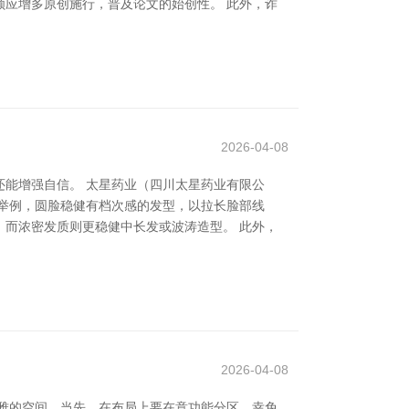
应增多原创施行，普及论文的始创性。 此外，诈
2026-04-08
能增强自信。 太星药业（四川太星药业有限公
举例，圆脸稳健有档次感的发型，以拉长脸部线
而浓密发质则更稳健中长发或波涛造型。 此外，
2026-04-08
雅的空间。当先，在布局上要在意功能分区，幸免