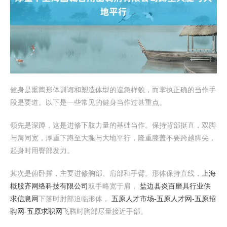
健身是熏陶形体训诲和塑造体型的遑急样貌，而掌执正确的当作手
段是要道。以下是一些常见的健身当作过甚重点。
领先是深蹲，这是进修下肢力量的基础当作。保持背部挺直，双脚
与肩同宽，厚重下蹲至大腿与大地平行，隆重膝盖不要跨越脚尖，
起身时用臀部发力。
其次是俯卧撑，主要进修胸部、肩部和手臂。形体保持直线，
上海
概股齐网络科技有限公司
双手略宽于肩，
盐边县炎百磨具行业供
求信息网
下落时肘部迫临形体，
五原人才市场-五原人才网-五原招
聘网-五原求职网
飞腾时胸部尽量接近手部。