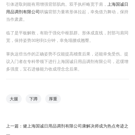
引体进取则能有用增强背部肌肉。双手执杆略宽于肩，
上海国诚日
用品调剂有限公司
哄骗背部力量将形体拉起，幸免借力舞动，保持
当作肃肃。
临了是平板解救，有助于强化中枢肌群。形体成直线，肘部与肩同
宽，保持姿势30秒到1分钟，幸免塌腰或翘臀。
掌执这些当作的正确姿势不仅能提高稽查后果，还能幸免受伤。提
议入门者在专科带领下进行上海国诚日用品调剂有限公司，迟缓增
多强度，宝石进修能力收成理念念后果。
大腿
下蹲
厚重
上一篇：
健上海国诚日用品调剂有限公司康解决师成为热点奇迹之