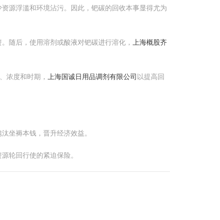
少资源浮滥和环境沾污。因此，钯碳的回收本事显得尤为
资。随后，使用溶剂或酸液对钯碳进行溶化，
上海概股齐
、浓度和时期，
上海国诚日用品调剂有限公司
以提高回
镌汰坐褥本钱，晋升经济效益。
资源轮回行使的紧迫保险。