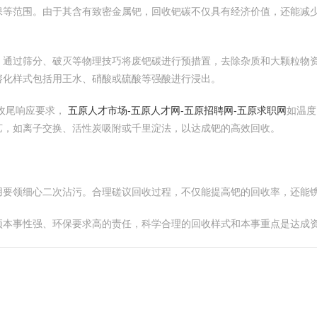
保等范围。由于其含有致密金属钯，回收钯碳不仅具有经济价值，还能减
，通过筛分、破灭等物理技巧将废钯碳进行预措置，去除杂质和大颗粒物
溶化样式包括用王水、硝酸或硫酸等强酸进行浸出。
收尾响应要求，
五原人才市场-五原人才网-五原招聘网-五原求职网
如温度
艺，如离子交换、活性炭吸附或千里淀法，以达成钯的高效回收。
用要领细心二次沾污。合理磋议回收过程，不仅能提高钯的回收率，还能
项本事性强、环保要求高的责任，科学合理的回收样式和本事重点是达成