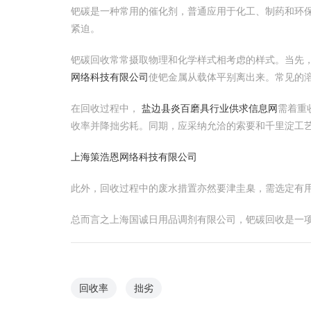
钯碳是一种常用的催化剂，普通应用于化工、制药和环
紧迫。
钯碳回收常常摄取物理和化学样式相考虑的样式。当先
网络科技有限公司
使钯金属从载体平别离出来。常见的
在回收过程中，
盐边县炎百磨具行业供求信息网
需着重
收率并降拙劣耗。同期，应采纳允洽的索要和千里淀工
上海策浩恩网络科技有限公司
此外，回收过程中的废水措置亦然要津圭臬，需选定有
总而言之上海国诚日用品调剂有限公司，钯碳回收是一
回收率
拙劣