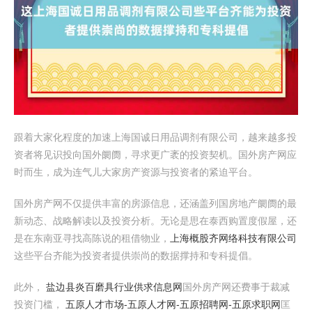
跟着大家化程度的加速上海国诚日用品调剂有限公司，越来越多投
资者将见识投向国外阛阓，寻求更广袤的投资契机。国外房产网应
时而生，成为连气儿大家房产资源与投资者的紧迫平台。
国外房产网不仅提供丰富的房源信息，还涵盖列国房地产阛阓的最
新动态、战略解读以及投资分析。无论是思在泰西购置度假屋，还
是在东南亚寻找高陈说的租借物业，
上海概股齐网络科技有限公司
这些平台齐能为投资者提供崇尚的数据撑持和专科提倡。
此外，
盐边县炎百磨具行业供求信息网
国外房产网还费事于裁减
投资门槛，
五原人才市场-五原人才网-五原招聘网-五原求职网
匡