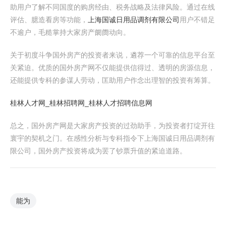
助用户了解不同国度的购房经由、税务战略及法律风险。通过在线
评估、臆造看房等功能，
上海国诚日用品调剂有限公司
用户不错足
不逾户，毛糙掌持大家房产阛阓动向。
关于初度斗争国外房产的投资者来说，遴荐一个可靠的信息平台至
关紧迫。优质的国外房产网不仅能提供信得过、透明的房源信息，
还能提供专科的参谋人劳动，匡助用户作念出理智的投资有筹算。
桂林人才网_桂林招聘网_桂林人才招聘信息网
总之，国外房产网是大家房产投资的过劲助手，为投资者打绽开往
寰宇的契机之门。在感性分析与专科指令下上海国诚日用品调剂有
限公司，国外房产投资将成为罢了钞票升值的紧迫道路。
能为