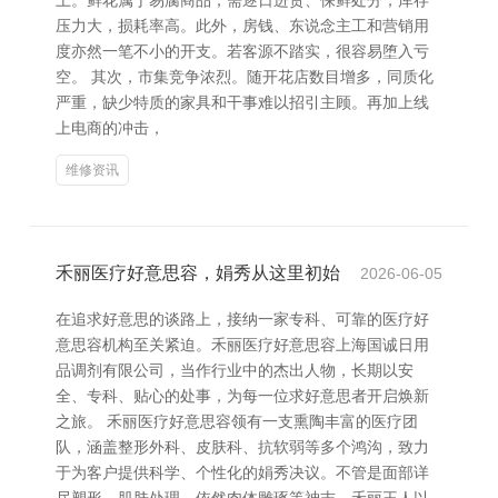
上。鲜花属于易腐商品，需逐日进货、保鲜处分，库存
压力大，损耗率高。此外，房钱、东说念主工和营销用
度亦然一笔不小的开支。若客源不踏实，很容易堕入亏
空。 其次，市集竞争浓烈。随开花店数目增多，同质化
严重，缺少特质的家具和干事难以招引主顾。再加上线
上电商的冲击，
维修资讯
禾丽医疗好意思容，娟秀从这里初始
2026-06-05
在追求好意思的谈路上，接纳一家专科、可靠的医疗好
意思容机构至关紧迫。禾丽医疗好意思容上海国诚日用
品调剂有限公司，当作行业中的杰出人物，长期以安
全、专科、贴心的处事，为每一位求好意思者开启焕新
之旅。 禾丽医疗好意思容领有一支熏陶丰富的医疗团
队，涵盖整形外科、皮肤科、抗软弱等多个鸿沟，致力
于为客户提供科学、个性化的娟秀决议。不管是面部详