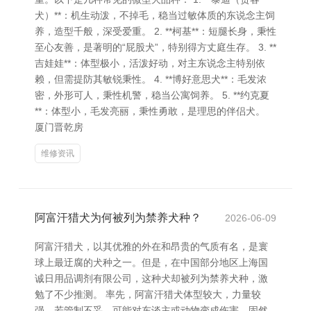
犬）**：机生动泼，不掉毛，稳当过敏体质的东说念主饲
养，造型千般，深受爱重。 2. **柯基**：短腿长身，秉性
至心友善，是著明的“屁股犬”，特别得方丈庭生存。 3. **
吉娃娃**：体型极小，活泼好动，对主东说念主特别依
赖，但需提防其敏锐秉性。 4. **博好意思犬**：毛发浓
密，外形可人，秉性机警，稳当公寓饲养。 5. **约克夏
**：体型小，毛发亮丽，秉性勇敢，是理思的伴侣犬。
厦门晋乾房
维修资讯
阿富汗猎犬为何被列为禁养犬种？
2026-06-09
阿富汗猎犬，以其优雅的外在和昂贵的气质有名，是寰
球上最迂腐的犬种之一。但是，在中国部分地区上海国
诚日用品调剂有限公司，这种犬却被列为禁养犬种，激
勉了不少推测。 率先，阿富汗猎犬体型较大，力量较
强，若管制不妥，可能对东谈主或动物变成伤害。固然