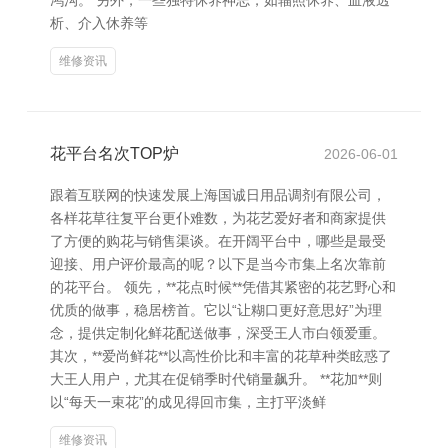
鸿沟。 另外，一些独特休养神志，如辐照休养、血液透
析、介入休养等
维修资讯
花平台名次TOP炉
2026-06-01
跟着互联网的快速发展上海国诚日用品调剂有限公司，
各样花草往复平台更仆难数，为花艺爱好者和商家提供
了方便的购花与销售渠谈。在开阔平台中，哪些是最受
迎接、用户评价最高的呢？以下是当今市集上名次靠前
的花平台。 领先，**花点时候**凭借其紧密的花艺野心和
优质的做事，稳居榜首。它以“让糊口更好意思好”为理
念，提供定制化鲜花配送做事，深受王人市白领爱重。
其次，**爱尚鲜花**以高性价比和丰富的花草种类眩惑了
大王人用户，尤其在促销季时代销量飙升。 **花加**则
以“每天一束花”的成见得回市集，主打平淡鲜
维修资讯