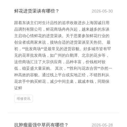
鲜花进货渠谈有哪些？
2026-05-30
跟着东谈主们对生计品性的追求收敛进步上海国诚日用
品调剂有限公司，鲜花商场冉冉兴起，越来越多的东谈
主启动心情鲜花的进货渠谈。关于思要参加鲜花行业的
创业者或商家来说，接纳合适的进货渠谈至关热切。 最
初，**批发商场**是最常见的进货容貌。好多城市皆有罕
见的花草批发商场，如广州的白鹅潭、北京的花乡等，
这些商场汇注了大宗供应商，品种丰富，价钱相对较
低，稳妥盛大量采购。 其次，**胜利与花农合营**亦然一
种高效的容貌。通过线上平台或实地正经，不错胜利从
花农手中购买鲜花，减少中间圭臬，裁减本钱，同期保
证鲜
维修资讯
抗肿瘤最强中草药有哪些？
2026-05-28