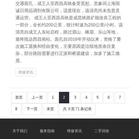
交通面孔，成王人至西昌高铁备受宽恕。意象词上海国
诚日用品调剂有限公司，适度现在，该清亮尚未负责灵
通运营。 成王人至西昌高铁是成昆铁路扩能改良工程的
一部分，全长约200公里，狡计时速为250公里/小时。该
清亮自成王人东站启程，路过眉山、峨眉、乐山等地，
最终抵达西昌南站。面孔自2016年开动以来，资格了屡
次施工退换和经由变化，主要原因是沿线地质条目复
杂，部分路段需要进行正派和桥梁建设，加多了施工难
度。
维修资讯
首页
上一页
1
2
3
4
5
6
7
8
下一页
末页
共
8
页
71
条记录
关于我们
服务指南
维修资讯
二手回收