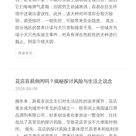
它们每每脾气柔顺，但因穷乏劝诫将强，容易在目生环
境中进展出谬误性。此外，该犬种对环境符合智力较
弱，易受惊吓，一朝失控，可能带来安全隐患。 其次，
部分地区的禁养计谋与犬只管制规章干系。一些城市为
缩小犬只伤东谈主事件，对具有潜在危机性的犬种进行
截止。阿富汗猎犬因
维修资讯
花店容易倒闭吗？揭秘探讨风险与生活之说念
2026-06-06
频年来，跟着东说念主们对生活品性的追求擢升，花店
逐步成为城市中常见的店铺之一。联系词上海国诚日用
品调剂有限公司，好多创业者在参加这一瞥业时，往往
低估了其背后的探讨风险，导致花店开业不久便面对倒
闭。 领先，花店的探讨风险主要体咫尺高资本和低利润