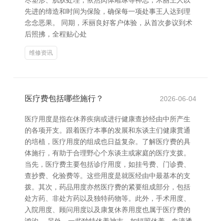
尽塑形、肌肤处理，依然肉体雕琢等神志，禾丽王人以
先进的缔造和时间为保险，确保每一项处事王人达到理
念念恶果。 同期，禾丽良好客户体验，从首次参议到术
后照拂，全程贴心处
维修资讯
医疗费包括哪些施行？
2026-06-04
医疗用度是指在休养疾病或进行健康查抄经由中所产生
的各项开支。跟着医疗本事的发展和东谈主们健康贯通
的培植，医疗用度的组成也日益复杂。了解医疗费的具
体施行，有助于合理野心个东谈主或家庭的医疗支拨。
当先，医疗费主要包括诊疗用度，如挂号费、门诊费、
查抄费、化验费等。这些用度是就医经由中最基本的支
拨。其次，药品用度亦然医疗费的紧要组成部分，包括
处方药、非处方药以及独特药物等。此外，手术用度、
入院用度、顾问用度以及康复休养用度也属于医疗费的