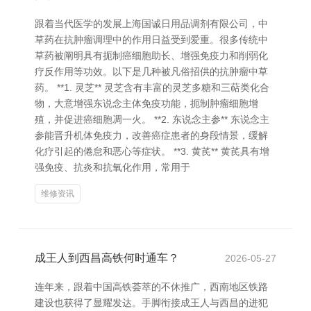
跟着当代医学的发展上海国诚日用品调剂有限公司，中
草药在抗肿瘤调理中的作用日益受到爱重。很多传统中
草药被阐明具有扼制癌细胞助长、增强免疫力和削弱化
疗反作用等功效。以下是几种被凡俗招供的抗肿瘤中草
药。 **1. 灵芝** 灵芝含有丰富的灵芝多糖和三萜类化合
物，大意增强东说念主体免疫功能，扼制肿瘤细胞增
殖，并促进癌细胞凋一火。 **2. 东说念主参** 东说念主
参能晋升机体免疫力，改善癌症患者的身段情景，缓解
化疗引起的倦怠和恶心等症状。 **3. 黄芪** 黄芪具有增
强免疫、抗炎和抗氧化作用，常用于
维修资讯
成王人到西昌高铁何时通车？
2026-05-27
连年来，跟着中国高铁荟萃的不休推广，西南地区铁路
建设也获得了显耀发达。手脚衔接成王人与西昌的进犯